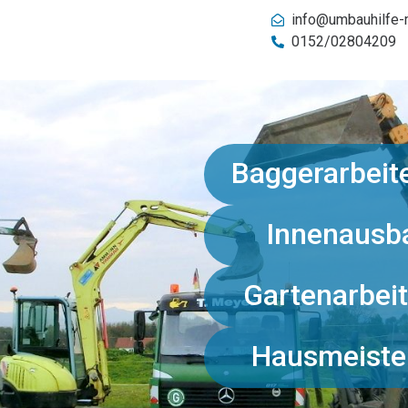
info@umbauhilfe-
0152/02804209
Baggerarbeit
Innenausb
Gartenarbei
Hausmeiste