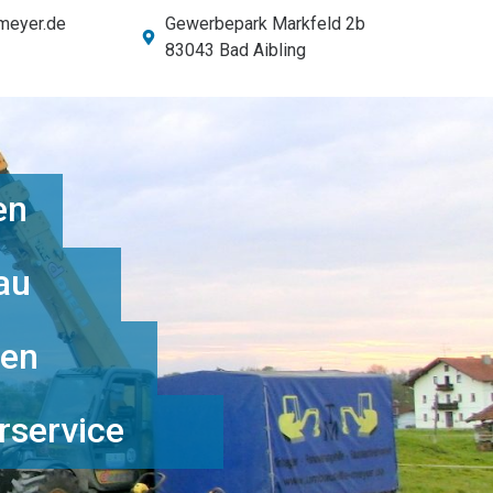
meyer.de
Gewerbepark Markfeld 2b
83043 Bad Aibling
en
au
ten
rservice